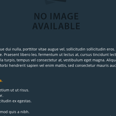
 dui nulla, porttitor vitae augue vel, sollicitudin sollicitudin e
tae. Praesent libero leo, fermentum ut lectus at, cursus tincidunt le
a turpis, tempus vel consectetur at, vestibulum eget magna. Aliqu
Morbi hendrerit sapien vel enim mattis, sed consectetur mauris auct
a.
tium ut ut risus.
r.
citudin ex egestas.
smod quis a nibh.