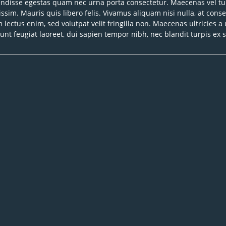
endisse egestas quam nec urna porta consectetur. Maecenas vel tur
gnissim. Mauris quis libero felis. Vivamus aliquam nisi nulla, at co
ctus enim, sed volutpat velit fringilla non. Maecenas ultricies a u
dunt feugiat laoreet, dui sapien tempor nibh, nec blandit turpis ex s