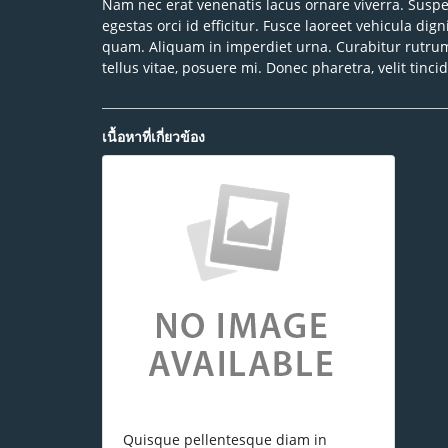
Nam nec erat venenatis lacus ornare viverra. Susp
egestas orci id efficitur. Fusce laoreet vehicula di
quam. Aliquam in imperdiet urna. Curabitur rutrum le
tellus vitae, posuere mi. Donec pharetra, velit tinci
เนื้อหาที่เกี่ยวข้อง
Quisque pellentesque diam in