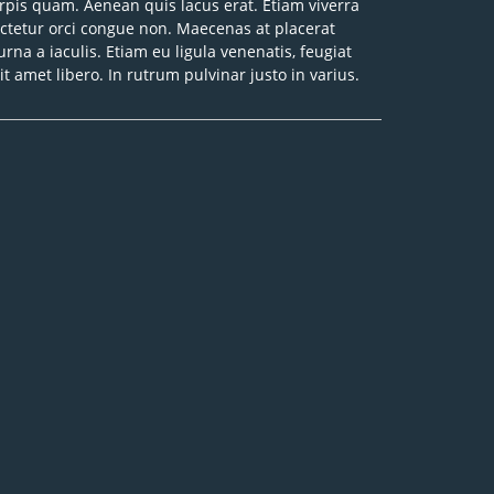
pis quam. Aenean quis lacus erat. Etiam viverra
nsectetur orci congue non. Maecenas at placerat
rna a iaculis. Etiam eu ligula venenatis, feugiat
it amet libero. In rutrum pulvinar justo in varius.