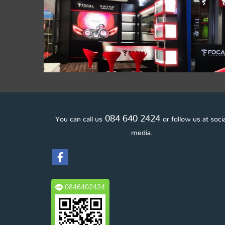
Columbia Sound ชั้น1
ชม
Showroom
,
561 ผู้ชม
084 640 2424
You can call us
or follow us at soci
media.
0846402424