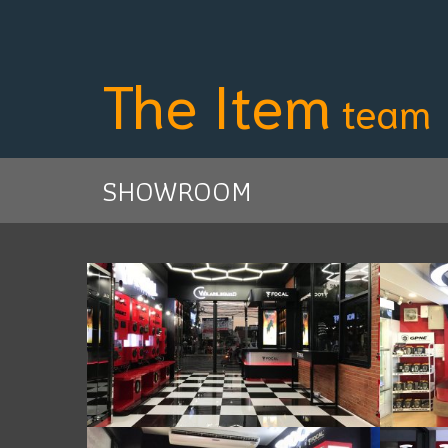
The Item
team
SHOWROOM
5.1 Car Studio
ชม
Showroom
,
450 ผู้ชม