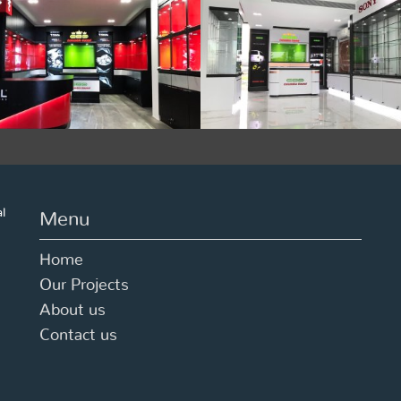
Columbia Sound ชั้น2
Sound Engineer
Showroom
,
597 ผู้ชม
Showroom
,
435 ผู้ชม
al
Menu
Home
Our Projects
About us
Contact us