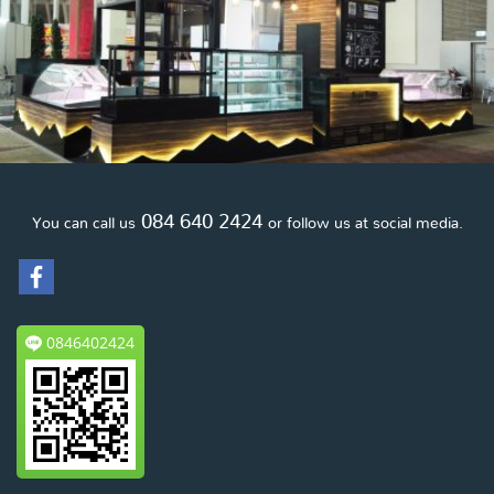
084 640 2424
You can call us
or follow us at social media.
0846402424